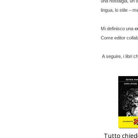
una nostalgia, un d
lingua, lo stile – m
Mi definisco una
c
Come editor collabo
A seguire, i libri 
Tutto chied