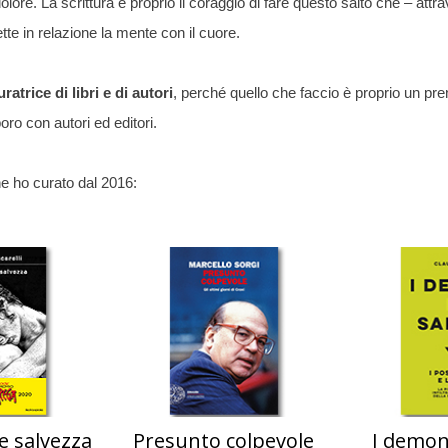
olore. La scrittura è proprio il coraggio di fare questo salto che – attra
ette in relazione la mente con il cuore.
uratrice di libri e di autori
, perché quello che faccio è proprio un pr
ro con autori ed editori.
che ho curato dal 2016:
e salvezza
Presunto colpevole
I demoni