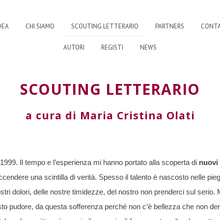
IDEA
CHI SIAMO
SCOUTING LETTERARIO
PARTNERS
CONTA
AUTORI
REGISTI
NEWS
SCOUTING LETTERARIO
a cura di Maria Cristina Olati
 1999. Il tempo e l’esperienza mi hanno portato alla scoperta di
nuovi 
accendere una scintilla di verità. Spesso il talento è nascosto nelle pie
stri dolori, delle nostre timidezze, del nostro non prenderci sul serio. M
o pudore, da questa sofferenza perché non c’è bellezza che non deri