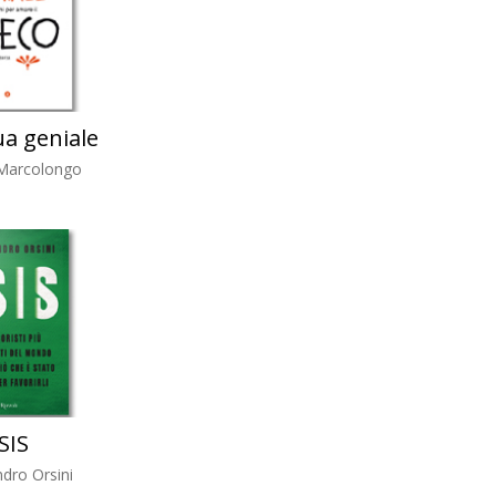
ua geniale
Marcolongo
ISIS
dro Orsini