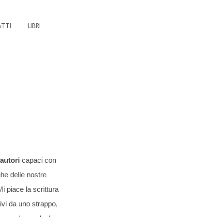
TTI
LIBRI
autori
capaci con
ghe delle nostre
i piace la scrittura
vi da uno strappo,