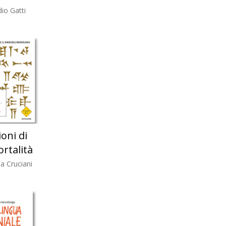
io Gatti
ioni di
rtalità
a Cruciani