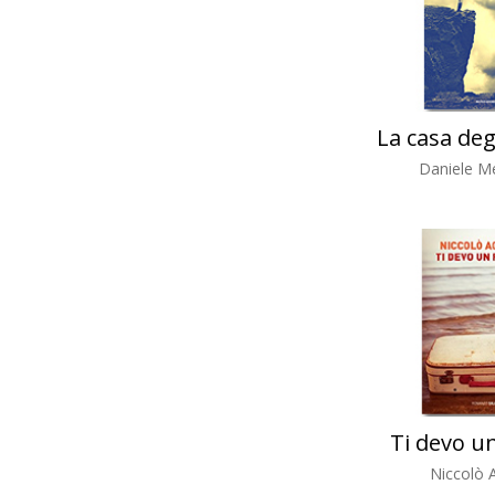
La casa deg
Daniele Me
Ti devo u
Niccolò A