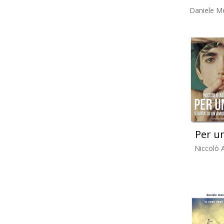
Daniele Me
Per u
Niccolò A