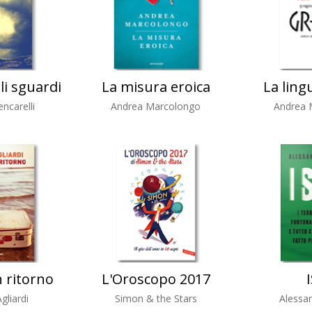
li sguardi
La misura eroica
La ling
ncarelli
Andrea Marcolongo
Andrea 
n ritorno
L'Oroscopo 2017
gliardi
Simon & the Stars
Alessan