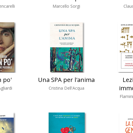
ncarelli
Marcello Sorgi
Claud
n po'
Una SPA per l'anima
Lez
immo
gliardi
Cristina Dell'Acqua
Flamini